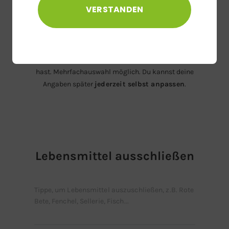
VERSTANDEN
Intoleranzen & Allergien
Bitte gib an, ob du Einschränkungen beim Essen
hast. Mehrfachauswahl möglich. Du kannst deine
Angaben später
jederzeit selbst anpassen
.
Lebensmittel ausschließen
Tippe, um Lebensmittel auszuschließen, z.B. Rote
Bete, Fenchel, Sellerie, Fisch...