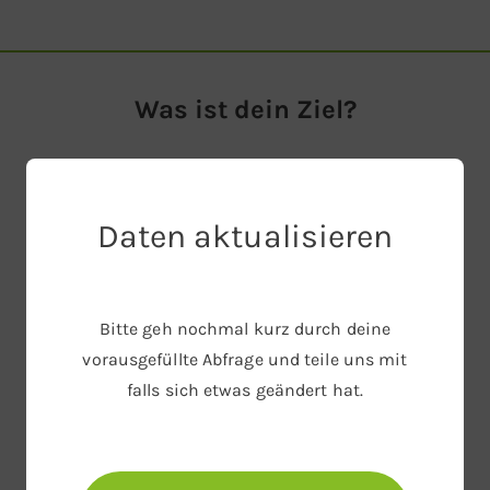
00% Cashback durch deine Krankenkasse!
15
57
Std
Mi
Was ist dein Ziel?
Wir nutzen dein Ziel um dein Programm optimal
auf dich anzupassen.
Daten aktualisieren
Deine Ernährungsweise
Bitte geh nochmal kurz durch deine
Bitte wähle deine Ernährungsweise aus. Du kannst
vorausgefüllte Abfrage und teile uns mit
deine Angaben später
jederzeit selbst
falls sich etwas geändert hat.
anpassen
.