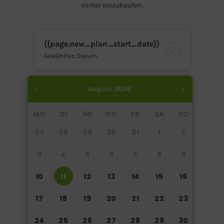
vorher einzukaufen.
{{page.new_plan_start_date}}
Gewähltes Datum
August
2026
MO
DI
MI
DO
FR
SA
SO
27
28
29
30
31
1
2
3
4
5
6
7
8
9
10
11
12
13
14
15
16
17
18
19
20
21
22
23
24
25
26
27
28
29
30